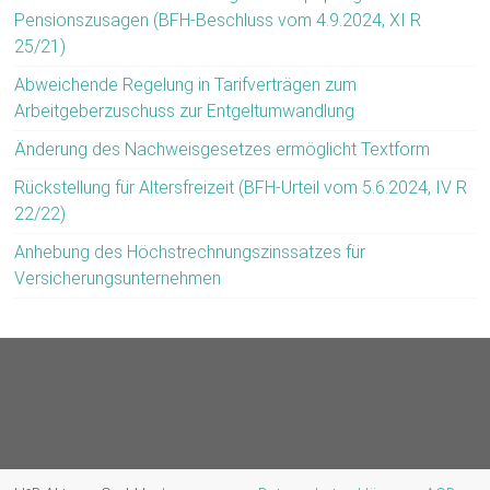
Pensionszusagen (BFH-Beschluss vom 4.9.2024, XI R
25/21)
Abweichende Regelung in Tarifverträgen zum
Arbeitgeberzuschuss zur Entgeltumwandlung
Änderung des Nachweisgesetzes ermöglicht Textform
Rückstellung für Altersfreizeit (BFH-Urteil vom 5.6.2024, IV R
22/22)
Anhebung des Höchstrechnungszinssatzes für
Versicherungsunternehmen